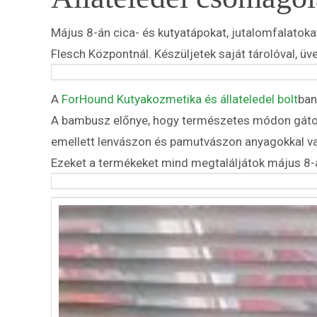
Május 8-án cica- és kutyatápokat, jutalomfalat
Flesch Központnál. Készüljetek saját tárolóval, ü
A
ForHound Kutyakozmetika és állateledel bolt
ban
A bambusz előnye, hogy természetes módon gátolja
emellett lenvászon és pamutvászon anyagokkal varr
Ezeket a termékeket mind megtaláljátok május 8-