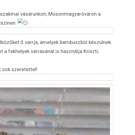
es szakmai vásárunkon, Mosonmagyaróváron a
yszínen.
ölközőket ő varrja, amelyek bambuszból készülnek.
 fekhelyek varrásánál is használja Kriszti,
sok szeretettel!