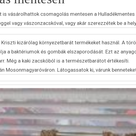
okat is vásárolhattok csomagolás mentesen a Hulladékment
veggel vagy vászonzacskóval, vagy akár szerezzétek be a hel
 Kriszti kizárólag környezetbarát termékeket használ. A tör
 a baktériumok és gombák elszaporodását. Ezt az anyagot a
. Még a kaki zacskóból is a természetbarátot értékesíti.
án Mosonmagyaróváron. Látogassatok ki, várunk benneteket 