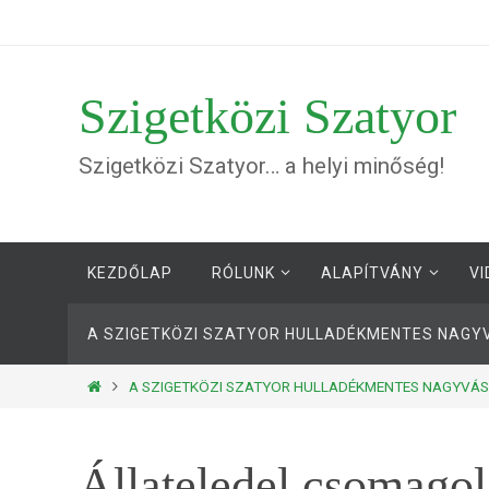
Megszakítás
Szigetközi Szatyor
Szigetközi Szatyor… a helyi minőség!
Megszakítás
KEZDŐLAP
RÓLUNK
ALAPÍTVÁNY
VI
A SZIGETKÖZI SZATYOR HULLADÉKMENTES NAG
Otthon
A SZIGETKÖZI SZATYOR HULLADÉKMENTES NAGYV
Állateledel csomago