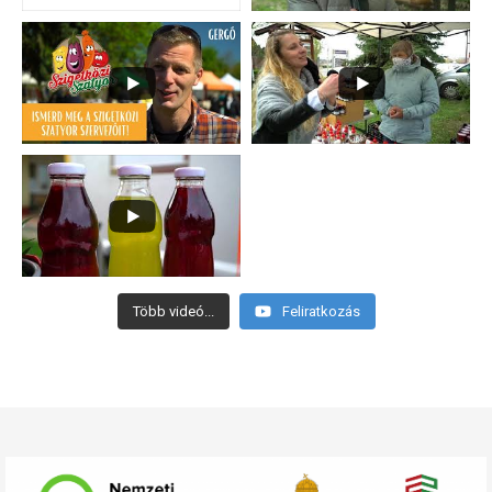
Több videó...
Feliratkozás