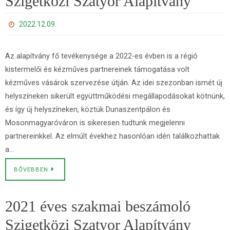
Szigetközi Szatyor Alapítvány
2022.12.09.
Az alapítvány fő tevékenysége a 2022-es évben is a régió
kistermelői és kézműves partnereinek támogatása volt
kézműves vásárok szervezése útján. Az idei szezonban ismét új
helyszíneken sikerült együttműködési megállapodásokat kötnünk,
és így új helyszíneken, köztük Dunaszentpálon és
Mosonmagyaróváron is sikeresen tudtunk megjelenni
partnereinkkel. Az elmúlt évekhez hasonlóan idén találkozhattak
a…
BŐVEBBEN
2021 éves szakmai beszámoló
Szigetközi Szatyor Alapítvány