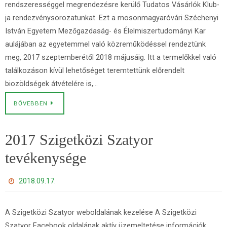
rendszerességgel megrendezésre kerülő Tudatos Vásárlók Klub-
ja rendezvénysorozatunkat. Ezt a mosonmagyaróvári Széchenyi
István Egyetem Mezőgazdaság- és Élelmiszertudományi Kar
aulájában az egyetemmel való közreműködéssel rendeztünk
meg, 2017 szeptemberétől 2018 májusáig. Itt a termelőkkel való
találkozáson kívül lehetőséget teremtettünk előrendelt
biozöldségek átvételére is,…
BŐVEBBEN
2017 Szigetközi Szatyor
tevékenysége
2018.09.17.
A Szigetközi Szatyor weboldalának kezelése A Szigetközi
Szatyor Facebook oldalának aktív üzemeltetése információk