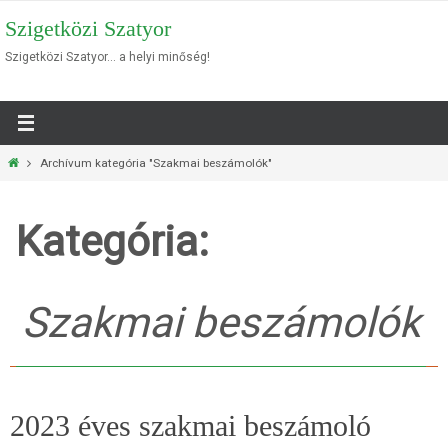
Megszakítás
Szigetközi Szatyor
Szigetközi Szatyor… a helyi minőség!
Otthon
Archívum kategória "Szakmai beszámolók"
Kategória:
Szakmai beszámolók
2023 éves szakmai beszámoló