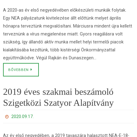
A 2020-as év első negyedévében előkészületi munkák folytak.
Egy NEA pályázatunk kivitelezése állt előttünk melyet április
hónapra terveztünk megvalósítani. Márciusra mindent újra kellett
terveznünk a vírus megjelenése miatt. Gyors reagálásra volt
szükség, így állandó aktív munka mellet helyi termelői piacok
kialakításába kezdtünk, több kistérségi Önkormányzattal
együttműködve. Végül Rajkán és Dunaszegen…
BŐVEBBEN
2019 éves szakmai beszámoló
Szigetközi Szatyor Alapítvány
2020.09.17.
Az év első negyedében, a 2019 tavaszára halasztott NEA-E-18-