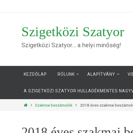
Megszakítás
Szigetközi Szatyor
Szigetközi Szatyor… a helyi minőség!
Megszakítás
KEZDŐLAP
RÓLUNK
ALAPÍTVÁNY
VI
A SZIGETKÖZI SZATYOR HULLADÉKMENTES NAG
Otthon
Szakmai beszámolók
2018 éves szakmai beszámoló 
2018 éves szakmai b