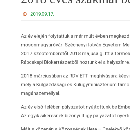
2019.09.17.
Az év elején folytattuk a már múlt évben megkezd
mosonmagyaróvári Széchenyi István Egyetem Mez
2017 szeptemberétől 2018 májusáig. Itt a termelők
Rábcakapi Biokertészetből hoztunk el a helyszínre.
2018 márciusában az RDV ETT meghívására képvise
mely a Külgazdasági és Külügyminisztérium támogat
magánszeméllyel.
Az év első felében pályázatot nyújtottunk be Em
Az egyik sikeresnek bizonyult így pályázatot nye
Május közepén a Közösségek Hete – Cselekvő köz