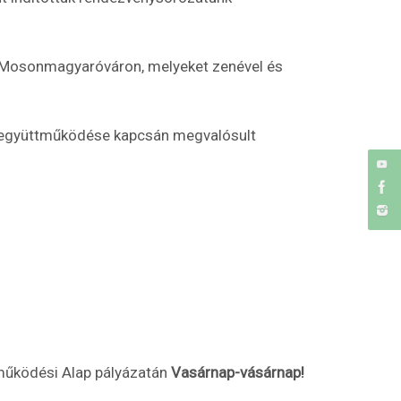
k Mosonmagyaróváron, melyeket zenével és
ny együttműködése kapcsán megvalósult
tműködési Alap pályázatán
Vasárnap-vásárnap!