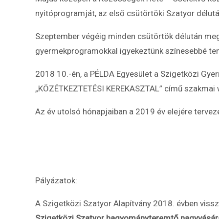
nyitóprogramját, az első csütörtöki Szatyor délut
Szeptember végéig minden csütörtök délután meg
gyermekprogramokkal igyekeztünk színesebbé ten
2018 10.-én, a PÉLDA Egyesület a Szigetközi Gyer
„KÖZÉTKEZTETÉSI KEREKASZTAL” című szakmai wor
Az év utolsó hónapjaiban a 2019 év elejére tervez
Pályázatok:
A Szigetközi Szatyor Alapítvány 2018. évben vis
Szigetközi Szatyor hagyományteremtő nagyvásá