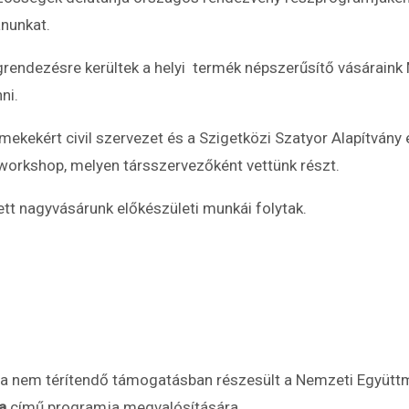
ánunkat.
rendezésre kerültek a helyi termék népszerűsítő vásárain
ni.
mekekért civil szervezet és a Szigetközi Szatyor Alapítvá
kshop, melyen társszervezőként vettünk részt.
ett nagyvásárunk előkészületi munkái folytak.
sza nem térítendő támogatásban részesült a Nemzeti Együt
ra
című programja megvalósítására.