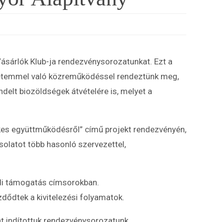
ásárlók Klub-ja rendezvénysorozatunkat. Ezt a
etemmel való közreműködéssel rendeztünk meg,
delt biozöldségek átvételére is, melyet a
kes együttműködésről” című projekt rendezvényén,
solatot több hasonló szervezettel,
edi támogatás címsorokban.
dődtek a kivitelezési folyamatok.
 indítottuk rendezvénysorozatunk