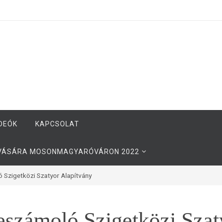
DEÓK
KAPCSOLAT
YVÁSÁRA MOSONMAGYARÓVÁRON 2022
Szigetközi Szatyor Alapítvány
eszámoló Szigetközi Szat