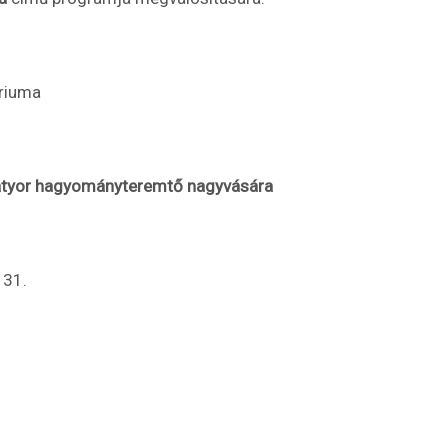
ériuma
zatyor hagyományteremtő nagyvására
 31.