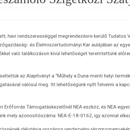
ett, havi rendszerességgel megrendezésre kerülő Tudatos V
őgazdaság- és Élelmiszertudományi Kar aulájában az egy
kel való találkozáson kívül lehetőséget teremtettünk előren
ltettük az Alapítványt a “Műhely a Duna-menti helyi termé
ásával valósul meg. Itt lehetőségünk nyílt felvenni a kapc
beri Erőforrás Támogatáskezelőnél NEA eszköz, és NEA egy
rtünk mely azonosítószáma: NEA-E-18-0162, így azonnal elkez
össégek délutánja országos rendezvény részprogramjaként