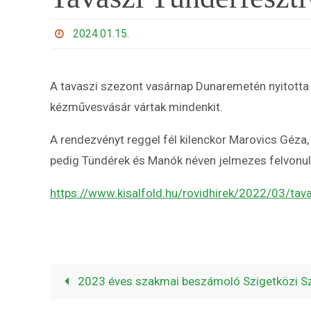
2024.01.15.
A tavaszi szezont vasárnap Dunaremetén nyitotta 
kézművesvásár vártak mindenkit.
A rendezvényt reggel fél kilenckor Marovics Géza,
pedig Tündérek és Manók néven jelmezes felvonulá
https://www.kisalfold.hu/rovidhirek/2022/03/tava
2023 éves szakmai beszámoló Szigetközi Sz