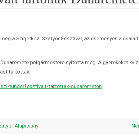
meg a Szigetközi Szatyor Fesztivál, az eseményen a család
 Dunaremete polgármestere nyitotta meg. A gyerekeket kvízjá
st tartottak.
szi-tunderfesztivalt-tartottak-dunaremeten
atyor Alapítvány
Né