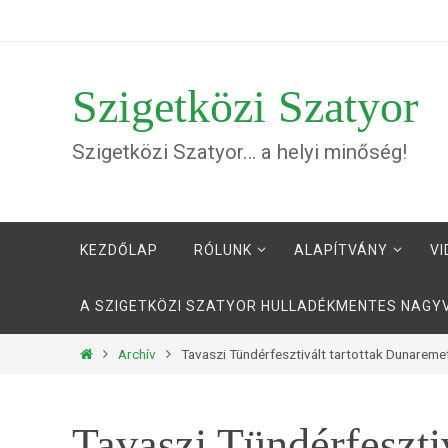
Megszakítás
Szigetközi Szatyor
Szigetközi Szatyor… a helyi minőség!
Megszakítás
KEZDŐLAP
RÓLUNK
ALAPÍTVÁNY
VI
A SZIGETKÖZI SZATYOR HULLADÉKMENTES NAG
Otthon
Archív
Tavaszi Tündérfesztivált tartottak Dunarem
Tavaszi Tündérfeszti