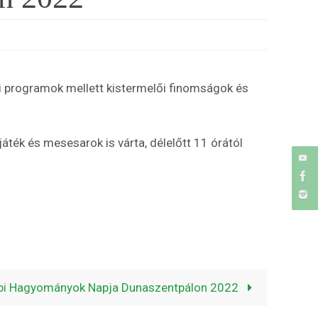
i programok mellett kistermelői finomságok és
ték és mesesarok is várta, délelőtt 11 órától
pi Hagyományok Napja Dunaszentpálon 2022