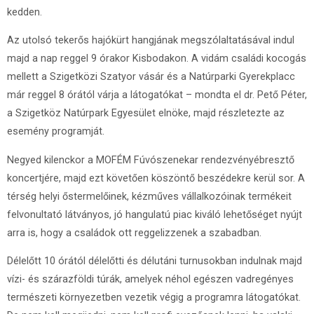
kedden.
Az utolsó tekerős hajókürt hangjának megszólaltatásával indul
majd a nap reggel 9 órakor Kisbodakon. A vidám családi kocogás
mellett a Szigetközi Szatyor vásár és a Natúrparki Gyerekplacc
már reggel 8 órától várja a látogatókat – mondta el dr. Pető Péter,
a Szigetköz Natúrpark Egyesület elnöke, majd részletezte az
esemény programját.
Negyed kilenckor a MOFÉM Fúvószenekar rendezvényébresztő
koncertjére, majd ezt követően köszöntő beszédekre kerül sor. A
térség helyi őstermelőinek, kézműves vállalkozóinak termékeit
felvonultató látványos, jó hangulatú piac kiváló lehetőséget nyújt
arra is, hogy a családok ott reggelizzenek a szabadban.
Délelőtt 10 órától délelőtti és délutáni turnusokban indulnak majd
vízi- és szárazföldi túrák, amelyek néhol egészen vadregényes
természeti környezetben vezetik végig a programra látogatókat.