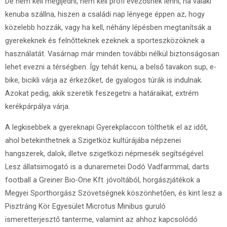
De nem kell megijedni, nem kell profi evezősnek lenni, ha valaki
kenuba szállna, hiszen a családi nap lényege éppen az, hogy
közelebb hozzák, vagy ha kell, néhány lépésben megtanítsák a
gyerekeknek és felnőtteknek ezeknek a sporteszközöknek a
használatát. Vasárnap már minden további nélkül biztonságosan
lehet evezni a térségben. Így tehát kenu, a belső tavakon sup, e-
bike, bicikli várja az érkezőket, de gyalogos túrák is indulnak.
Azokat pedig, akik szeretik feszegetni a határaikat, extrém
kerékpárpálya várja.
A legkisebbek a gyereknapi Gyerekplaccon tölthetik el az időt,
ahol betekinthetnek a Szigetköz kultúrájába népzenei
hangszerek, dalok, illetve szigetközi népmesék segítségével.
Lesz állatsimogató is a dunaremetei Dodó Vadfarmmal, darts
football a Greiner Bio-One Kft. jóvoltából, horgászjátékok a
Megyei Sporthorgász Szövetségnek köszönhetően, és kint lesz a
Pisztráng Kör Egyesület Microtus Minibus guruló
ismeretterjesztő tanterme, valamint az ahhoz kapcsolódó