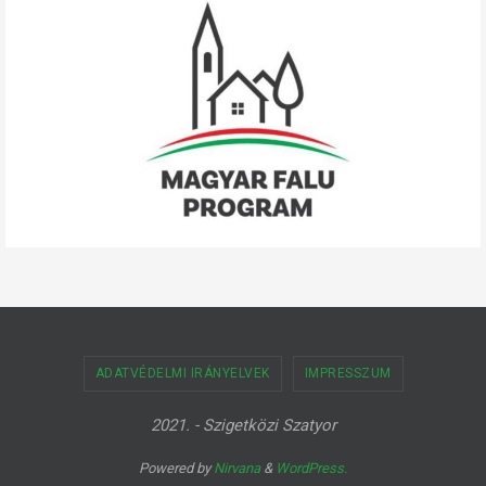
ADATVÉDELMI IRÁNYELVEK
IMPRESSZUM
2021. - Szigetközi Szatyor
Powered by
Nirvana
&
WordPress.