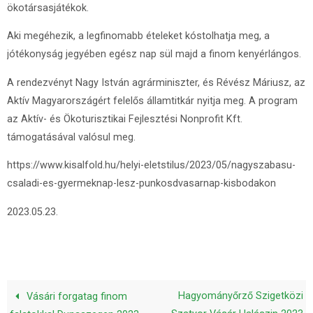
ökotársasjátékok.
Aki megéhezik, a legfinomabb ételeket kóstolhatja meg, a
jótékonyság jegyében egész nap sül majd a finom kenyérlángos.
A rendezvényt Nagy István agrárminiszter, és Révész Máriusz, az
Aktív Magyarországért felelős államtitkár nyitja meg. A program
az Aktív- és Ökoturisztikai Fejlesztési Nonprofit Kft.
támogatásával valósul meg.
https://www.kisalfold.hu/helyi-eletstilus/2023/05/nagyszabasu-
csaladi-es-gyermeknap-lesz-punkosdvasarnap-kisbodakon
2023.05.23.
Hagyományőrző Szigetközi
Vásári forgatag finom