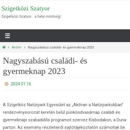
Megszakítás
Szigetközi Szatyor
Szigetközi Szatyor… a helyi minőség!
Otthon
Archív
Nagyszabású családi- és gyermeknap 2023
Nagyszabású családi- és
gyermeknap 2023
2024.01.16.
A Szigetköz Natúrpark Egyesület az „Aktívan a Natúrparkokban”
rendezvénysorozat keretén belül pünkösdvasárnap családi és
gyermeknapi szabadidős programot szervez Kisbodakon, a Duna
parton. Az esemény részleteiről sajtótájékoztatón számoltak be