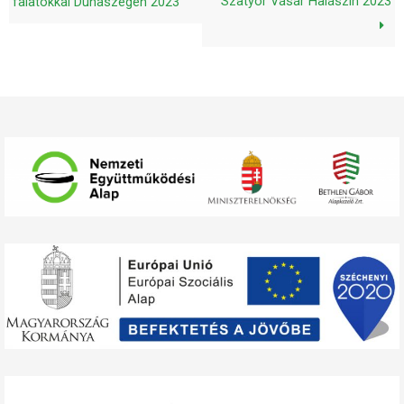
Szatyor Vásár Halászin 2023
falatokkal Dunaszegen 2023