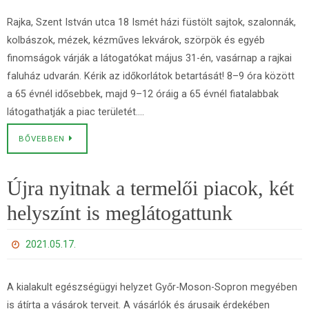
Rajka, Szent István utca 18 Ismét házi füstölt sajtok, szalonnák,
kolbászok, mézek, kézműves lekvárok, szörpök és egyéb
finomságok várják a látogatókat május 31-én, vasárnap a rajkai
faluház udvarán. Kérik az időkorlátok betartását! 8–9 óra között
a 65 évnél idősebbek, majd 9–12 óráig a 65 évnél fiatalabbak
látogathatják a piac területét….
BŐVEBBEN
Újra nyitnak a termelői piacok, két
helyszínt is meglátogattunk
2021.05.17.
A kialakult egészségügyi helyzet Győr-Moson-Sopron megyében
is átírta a vásárok terveit. A vásárlók és árusaik érdekében