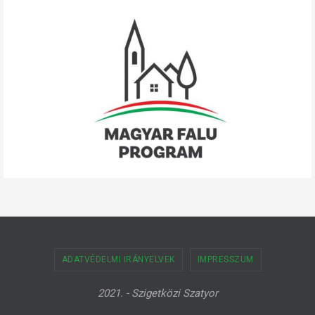
ADATVÉDELMI IRÁNYELVEK
IMPRESSZUM
2021. - Szigetközi Szatyor