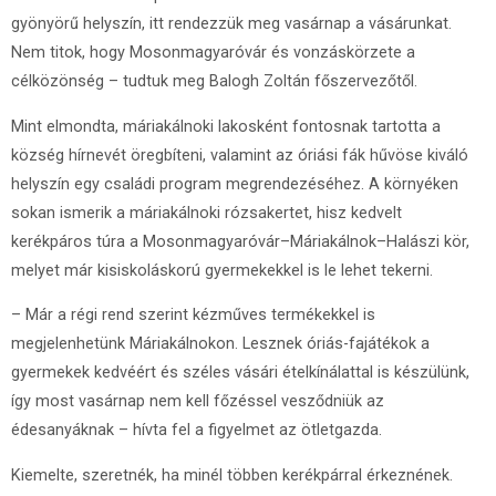
gyönyörű helyszín, itt rendezzük meg vasárnap a vásárunkat.
Nem titok, hogy Mosonmagyaróvár és vonzáskörzete a
célközönség – tudtuk meg Balogh Zoltán főszervezőtől.
Mint elmondta, máriakálnoki lakosként fontosnak tartotta a
község hírnevét öregbíteni, valamint az óriási fák hűvöse kiváló
helyszín egy családi program megrendezéséhez. A környéken
sokan ismerik a máriakálnoki rózsakertet, hisz kedvelt
kerékpáros túra a Mosonmagyaróvár–Máriakálnok–Halászi kör,
melyet már kisiskoláskorú gyermekekkel is le lehet tekerni.
– Már a régi rend szerint kézműves termékekkel is
megjelenhetünk Máriakálnokon. Lesznek óriás-fajátékok a
gyermekek kedvéért és széles vásári ételkínálattal is készülünk,
így most vasárnap nem kell főzéssel vesződniük az
édesanyáknak – hívta fel a figyelmet az ötletgazda.
Kiemelte, szeretnék, ha minél többen kerékpárral érkeznének.