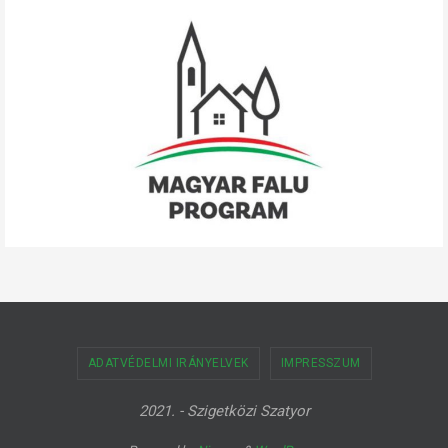
ADATVÉDELMI IRÁNYELVEK
IMPRESSZUM
2021. - Szigetközi Szatyor