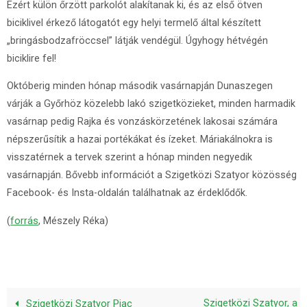
Ezért külön őrzött parkolót alakítanak ki, és az első ötven
biciklivel érkező látogatót egy helyi termelő által készített
„bringásbodzafröccsel” látják vendégül. Úgyhogy hétvégén
biciklire fel!
Októberig minden hónap második vasárnapján Dunaszegen
várják a Győrhöz közelebb lakó szigetközieket, minden harmadik
vasárnap pedig Rajka és vonzáskörzetének lakosai számára
népszerűsítik a hazai portékákat és ízeket. Máriakálnokra is
visszatérnek a tervek szerint a hónap minden negyedik
vasárnapján. Bővebb információt a Szigetközi Szatyor közösség
Facebook- és Insta-oldalán találhatnak az érdeklődők.
(
forrás
, Mészely Réka)
Szigetközi Szatyor, a
Szigetközi Szatyor Piac