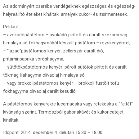
Az adományért cserébe vendégeiknek egészséges és egészség-
helyreállító ételeket kínáltak, amelyek cukor- és zsírmentesek.
Például:
– avokádópástétom – avokádó pirított és darált szezámmag
himalaya só fokhagymából készült pástétom – rozskenyérrrel,
– “lazac”pástétomos kenyér: zellerszár darált dió,
pritaminpaprika vöröshagyma,
– sütőtökpástétomos kenyér: párolt sütőtök pirított és darált
tökmag lilahagyma olívaolaj himalaya só,
– vagy brokkolipástétomos kenyér – brokkoli füstölt tofu
fokhagyyma olívaolaj darált kesudió
A pástétomos kenyerekre lucernacsíra vagy retekcsíra a “feltét”
kívánság szerint. Termoszból gabonakávét és kukoricatejet
kínáltak.
Időpont: 2014. december 4. délután 15.30 – 18.00