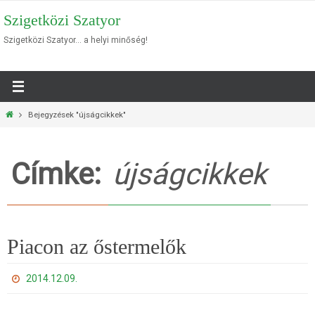
Megszakítás
Szigetközi Szatyor
Szigetközi Szatyor… a helyi minőség!
Otthon
Bejegyzések "újságcikkek"
Címke:
újságcikkek
Piacon az őstermelők
2014.12.09.